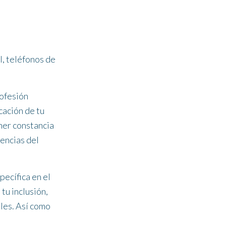
:
l, teléfonos de
rofesión
cación de tu
ner constancia
iencias del
pecífica en el
tu inclusión,
lles. Así como