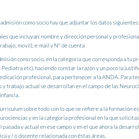
e admisión como socio hay que adjuntar los datos siguientes
es que incluyan: nombre y dirección personal y profesiona
trabajo, movil), e-mail y Nº de cuenta
dmisión como socio, en la categoría que corresponda a tu p
Pediatra etc), haciendo constar la razón y un poco la justifi
dedicación profesional, para pertenecer a la ANDA. Para te
s y trabajo actual se desarrollan en el campo de las Neuroc
infancia.
rriculum sobre todo con lo que se refiere a la formación es
rociencias y en la categoría profesional en la que solicitas 
l pasada y actual en ese campo y en el que ahora la desarro
fica y / o docente relacionada con éstas áreas.