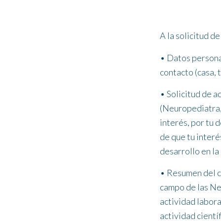
A la solicitud d
• Datos personal
contacto (casa, 
• Solicitud de a
(Neuropediatra, 
interés, por tu 
de que tu interé
desarrollo en la 
• Resumen del cu
campo de las Neu
actividad labora
actividad cientí